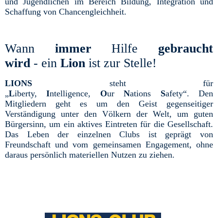
und Jugendlichen im Bereich Bildung, Integration und
Schaffung von Chancengleichheit.
Wann
immer
Hilfe
gebraucht
wird
-
ein
Lion
ist zur Stelle!
LIONS
steht für
„
L
iberty,
I
ntelligence,
O
ur
N
ations
S
afety“. Den
Mitgliedern geht es um den Geist gegenseitiger
Verständigung unter den Völkern der Welt, um guten
Bürgersinn, um ein aktives Eintreten für die Gesellschaft.
Das Leben der einzelnen Clubs ist geprägt von
Freundschaft und vom gemeinsamen Engagement, ohne
daraus persönlich materiellen Nutzen zu ziehen.